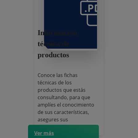
Información
técnica de
productos
Conoce las fichas
técnicas de los
productos que estás
consultando, para que
amplíes el conocimiento
de sus características,
asegures sus
condiciones de uso y
Ver más
especificaciones de