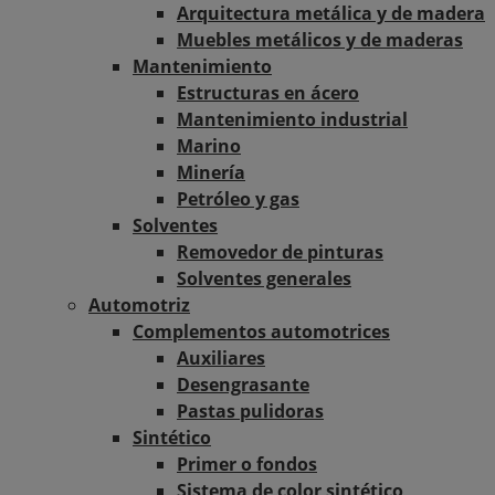
Arquitectura metálica y de madera
Muebles metálicos y de maderas
Mantenimiento
Estructuras en ácero
Mantenimiento industrial
Marino
Minería
Petróleo y gas
Solventes
Removedor de pinturas
Solventes generales
Automotriz
Complementos automotrices
Auxiliares
Desengrasante
Pastas pulidoras
Sintético
Primer o fondos
Sistema de color sintético