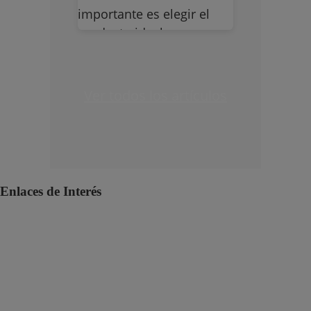
importante es elegir el
producto ideal que
garantice un buen
acabado y protección
frente al sol y la lluvia.
Ver todos los artículos
Enlaces de Interés
Polí­tica de protección de datos personales
Política HSEQ
Canal de Denuncias SpeakUp
Términos y condiciones domicilios
Términos y condiciones de ventas 2025