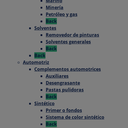
Marino
Minería
Petróleo y gas
Back
Solventes
Removedor de pinturas
Solventes generales
Back
Back
Automotriz
Complementos automotrices
Auxiliares
Desengrasante
Pastas pulidoras
Back
Sintético
Primer o fondos
Sistema de color sintético
Back