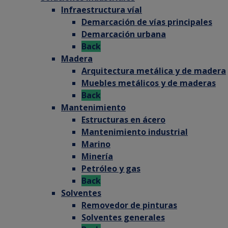
Infraestructura víal
Demarcación de vías principales
Demarcación urbana
Back
Madera
Arquitectura metálica y de madera
Muebles metálicos y de maderas
Back
Mantenimiento
Estructuras en ácero
Mantenimiento industrial
Marino
Minería
Petróleo y gas
Back
Solventes
Removedor de pinturas
Solventes generales