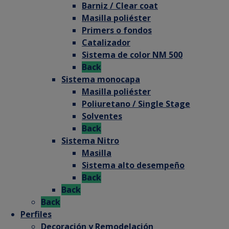
Barniz / Clear coat
Masilla poliéster
Primers o fondos
Catalizador
Sistema de color NM 500
Back
Sistema monocapa
Masilla poliéster
Poliuretano / Single Stage
Solventes
Back
Sistema Nitro
Masilla
Sistema alto desempeño
Back
Back
Back
Perfiles
Decoración y Remodelación