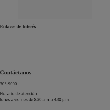
Enlaces de Interés
Polí­tica de protección de datos personales
Política HSEQ
Canal de Denuncias SpeakUp
Términos y condiciones domicilios
Términos y condiciones de ventas 2025
Contáctanos
303-9000
Horario de atención:
lunes a viernes de 8:30 a.m. a 4:30 p.m.