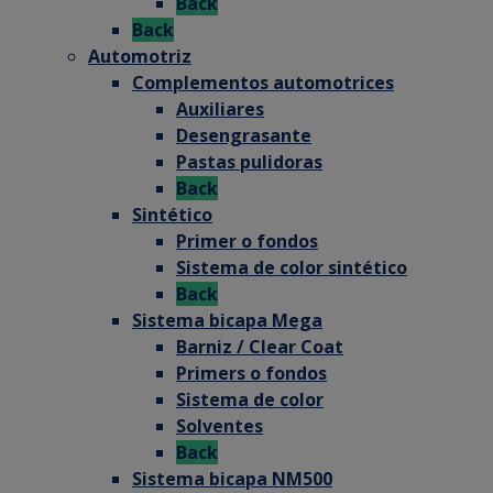
Back
Back
Automotriz
Complementos automotrices
Auxiliares
Desengrasante
Pastas pulidoras
Back
Sintético
Primer o fondos
Sistema de color sintético
Back
Sistema bicapa Mega
Barniz / Clear Coat
Primers o fondos
Sistema de color
Solventes
Back
Sistema bicapa NM500