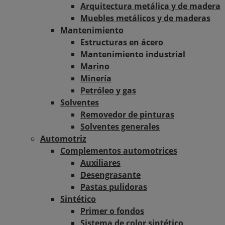
Arquitectura metálica y de madera
Muebles metálicos y de maderas
Mantenimiento
Estructuras en ácero
Mantenimiento industrial
Marino
Minería
Petróleo y gas
Solventes
Removedor de pinturas
Solventes generales
Automotriz
Complementos automotrices
Auxiliares
Desengrasante
Pastas pulidoras
Sintético
Primer o fondos
Sistema de color sintético