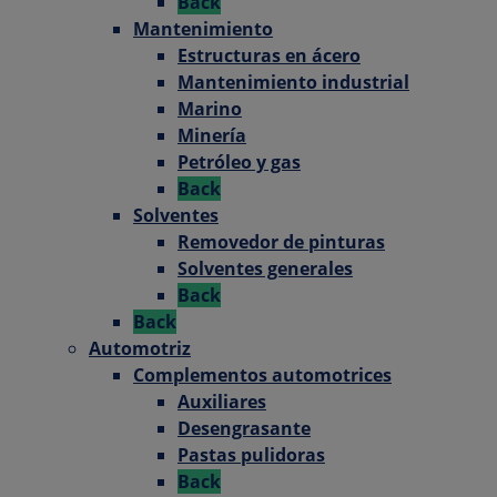
Back
Mantenimiento
Estructuras en ácero
Mantenimiento industrial
Marino
Minería
Petróleo y gas
Back
Solventes
Removedor de pinturas
Solventes generales
Back
Back
Automotriz
Complementos automotrices
Auxiliares
Desengrasante
Pastas pulidoras
Back