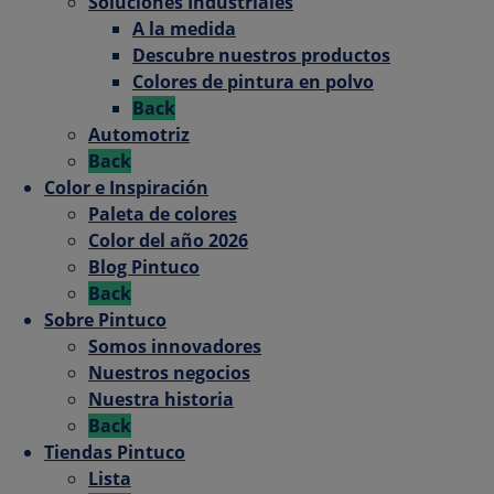
Soluciones Industriales
A la medida
Descubre nuestros productos
Colores de pintura en polvo
Back
Automotriz
Back
Color e Inspiración
Paleta de colores
Color del año 2026
Blog Pintuco
Back
Sobre Pintuco
Somos innovadores
Nuestros negocios
Nuestra historia
Back
Tiendas Pintuco
Lista