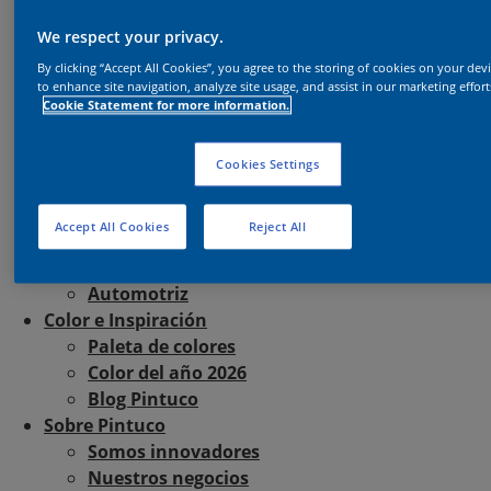
Perfiles
Decoración y Remodelación
We respect your privacy.
Ideas Pintuco
By clicking “Accept All Cookies”, you agree to the storing of cookies on your dev
Descubre nuestros productos
to enhance site navigation, analyze site usage, and assist in our marketing effort
Cookie Statement for more information.
Soluciones para la Construcción
En perspectiva
Descubre nuestros productos
Cookies Settings
Soluciones Industriales
A la medida
Accept All Cookies
Reject All
Descubre nuestros productos
Colores de pintura en polvo
Automotriz
Color e Inspiración
Paleta de colores
Color del año 2026
Blog Pintuco
Sobre Pintuco
Somos innovadores
Nuestros negocios