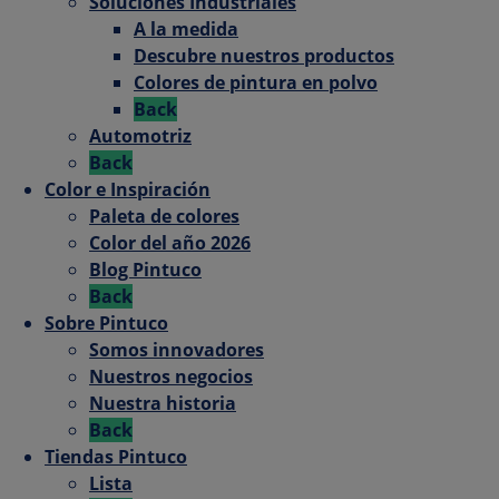
Soluciones Industriales
A la medida
Descubre nuestros productos
Colores de pintura en polvo
Back
Automotriz
Back
Color e Inspiración
Paleta de colores
Color del año 2026
Blog Pintuco
Back
Sobre Pintuco
Somos innovadores
Nuestros negocios
Nuestra historia
Back
Tiendas Pintuco
Lista