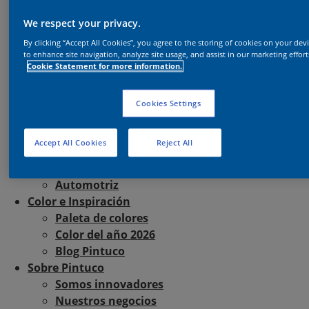
Perfiles
Decoración y Remodelación
We respect your privacy.
Ideas Pintuco
By clicking “Accept All Cookies”, you agree to the storing of cookies on your dev
Descubre nuestros productos
to enhance site navigation, analyze site usage, and assist in our marketing effort
Cookie Statement for more information.
Soluciones para la Construcción
En perspectiva
Descubre nuestros productos
Cookies Settings
Soluciones Industriales
A la medida
Accept All Cookies
Reject All
Descubre nuestros productos
Colores de pintura en polvo
Automotriz
Color e Inspiración
Paleta de colores
Color del año 2026
Blog Pintuco
Sobre Pintuco
Somos innovadores
Nuestros negocios