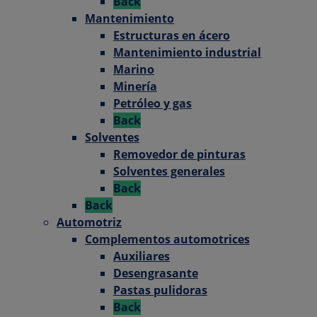
Back
Mantenimiento
Estructuras en ácero
Mantenimiento industrial
Marino
Minería
Petróleo y gas
Back
Solventes
Removedor de pinturas
Solventes generales
Back
Back
Automotriz
Complementos automotrices
Auxiliares
Desengrasante
Pastas pulidoras
Back