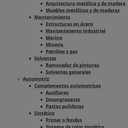
Arquitectura metálica y de madera
Muebles metálicos y de maderas
Mantenimiento
Estructuras en ácero
Mantenimiento industrial
Marino
Minería
Petróleo y gas
Solventes
Removedor de pinturas
Solventes generales
Automotriz
Complementos automotrices
Auxiliares
Desengrasante
Pastas pulidoras
Sintético
Primer o fondos
Sistema de color sintético