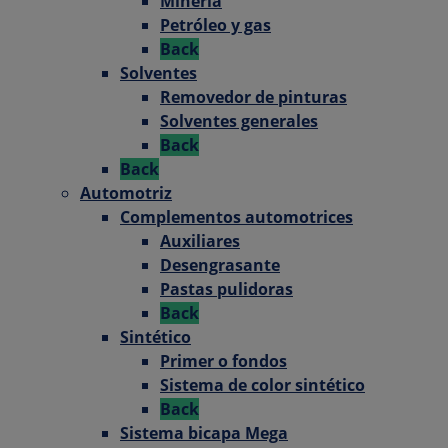
Minería
Petróleo y gas
Back
Solventes
Removedor de pinturas
Solventes generales
Back
Back
Automotriz
Complementos automotrices
Auxiliares
Desengrasante
Pastas pulidoras
Back
Sintético
Primer o fondos
Sistema de color sintético
Back
Sistema bicapa Mega