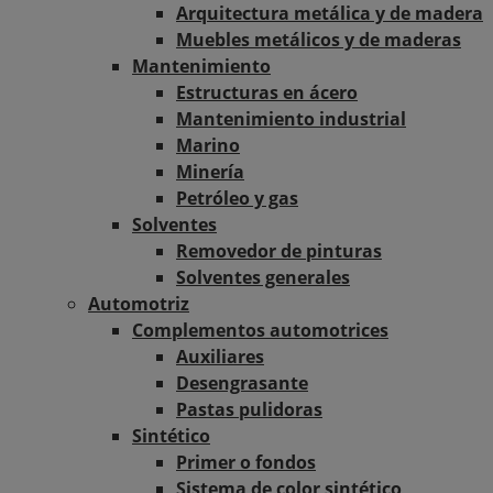
Arquitectura metálica y de madera
Muebles metálicos y de maderas
Mantenimiento
Estructuras en ácero
Mantenimiento industrial
Marino
Minería
Petróleo y gas
Solventes
Removedor de pinturas
Solventes generales
Automotriz
Complementos automotrices
Auxiliares
Desengrasante
Pastas pulidoras
Sintético
Primer o fondos
Sistema de color sintético