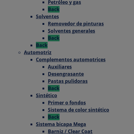
Petróleo y gas
Back
Solventes
Removedor de pinturas
Solventes generales
Back
Back
Automotriz
Complementos automotrices
Auxiliares
Desengrasante
Pastas pulidoras
Back
Sintético
Primer o fondos
Sistema de color sintético
Back
Sistema bicapa Mega
Barniz / Clear Coat