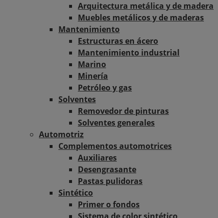
Arquitectura metálica y de madera
Muebles metálicos y de maderas
Mantenimiento
Estructuras en ácero
Mantenimiento industrial
Marino
Minería
Petróleo y gas
Solventes
Removedor de pinturas
Solventes generales
Automotriz
Complementos automotrices
Auxiliares
Desengrasante
Pastas pulidoras
Sintético
Primer o fondos
Sistema de color sintético