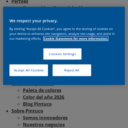
Perfiles
Decoración y Remodelación
Ideas Pintuco
We respect your privacy.
Descubre nuestros productos
Soluciones para la Construcción
By clicking “Accept All Cookies”, you agree to the storing of cookies on
your device to enhance site navigation, analyze site usage, and assist in
En perspectiva
our marketing efforts.
Cookie Statement for more information.
Descubre nuestros productos
Soluciones Industriales
Cookies Settings
A la medida
Descubre nuestros productos
Colores de pintura en polvo
Accept All Cookies
Reject All
Automotriz
Color e Inspiración
Paleta de colores
Color del año 2026
Blog Pintuco
Sobre Pintuco
Somos innovadores
Nuestros negocios